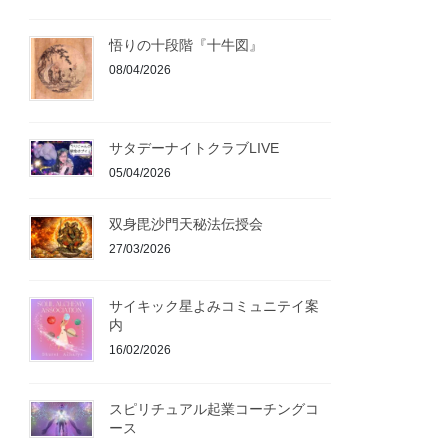
悟りの十段階『十牛図』
08/04/2026
サタデーナイトクラブLIVE
05/04/2026
双身毘沙門天秘法伝授会
27/03/2026
サイキック星よみコミュニテイ案
内
16/02/2026
スピリチュアル起業コーチングコ
ース