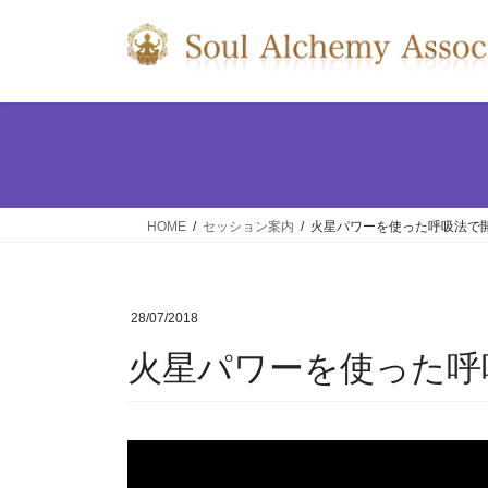
コ
ナ
ン
ビ
テ
ゲ
ン
ー
ツ
シ
へ
ョ
ス
ン
キ
に
ッ
移
HOME
セッション案内
火星パワーを使った呼吸法で
プ
動
28/07/2018
火星パワーを使った呼