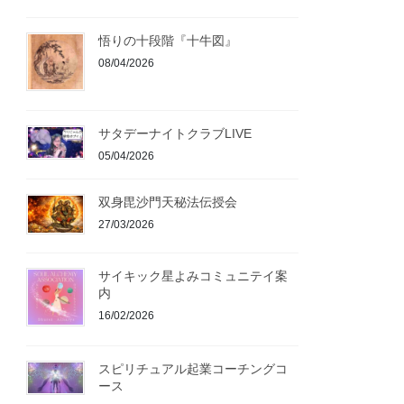
悟りの十段階『十牛図』
08/04/2026
サタデーナイトクラブLIVE
05/04/2026
双身毘沙門天秘法伝授会
27/03/2026
サイキック星よみコミュニテイ案
内
16/02/2026
スピリチュアル起業コーチングコ
ース