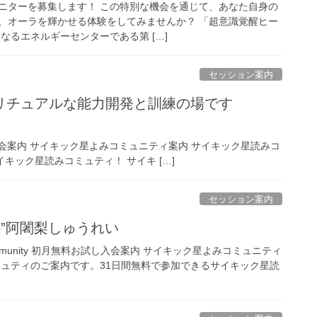
ニターを募集します！ この特別な機会を通じて、あなた自身の
、オーラを輝かせる体験をしてみませんか？ 「超意識覚醒ヒー
なるエネルギーセンターである第 […]
セッション案内
リチュアルな能力開発と訓練の場です
初月無料お試し入会案内 サイキック星よみコミュニティ案内 サイキック星読みコ
キック星読みコミュティ！ サイキ […]
セッション案内
,26”阿闍梨しゅうれい
ing Community 初月無料お試し入会案内 サイキック星よみコミュニティ
ミュティのご案内です。31日間無料で参加できるサイキック星読