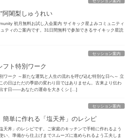
セッション案内
,25”阿闍梨しゅうれい
ing Community 初月無料お試し入会案内 サイキック星よみコミュニティ
ミュティのご案内です。31日間無料で参加できるサイキック星読
セッション案内
シフト特別ワーク
別ワーク ～新たな運気と人生の流れを呼び込む特別な日へ～ 立
この日はただの季節の変わり目ではありません。古来より伝わ
す日――あなたの運命を大きくシ […]
セッション案内
！簡単に作れる「塩天丼」のレシピ
塩天丼」のレシピです。ご家庭のキッチンで手軽に作れるよう
使い、準備から仕上げまでスムーズに進められるよう工夫しま