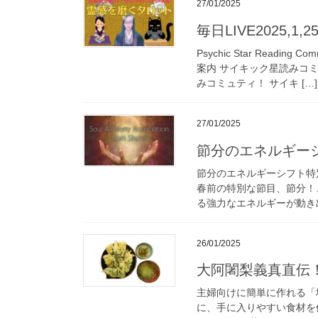
27/01/2025
毎日LIVE2025,1
Psychic Star Read
案内 サイキック星読みコ
みコミュティ！ サイキ […]
27/01/2025
節分のエネルギー
節分のエネルギーシフト特
春前の特別な節目、節分！
る強力なエネルギーが動き出
26/01/2025
大阿闍梨義真直伝
主婦向けに簡単に作れる「
に、手に入りやすい食材を