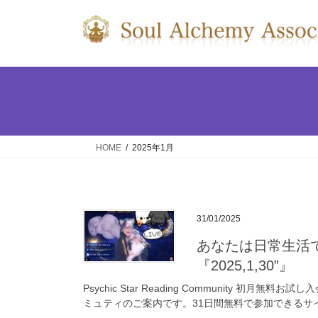
コ
ナ
ン
ビ
テ
ゲ
ン
ー
ツ
シ
へ
ョ
ス
ン
キ
に
ッ
移
HOME
2025年1月
プ
動
31/01/2025
あなたは日常生活
『2025,1,30”』
Psychic Star Reading Community 
ミュティのご案内です。31日間無料で参加できるサイ