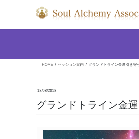
コ
ナ
ン
ビ
テ
ゲ
ン
ー
ツ
シ
へ
ョ
ス
ン
キ
に
ッ
移
HOME
セッション案内
グランドトライン金運引き寄
プ
動
18/08/2018
グランドトライン金運