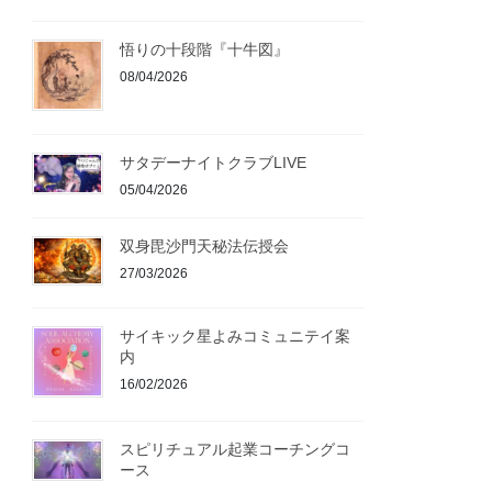
悟りの十段階『十牛図』
08/04/2026
サタデーナイトクラブLIVE
05/04/2026
双身毘沙門天秘法伝授会
27/03/2026
サイキック星よみコミュニテイ案
内
16/02/2026
スピリチュアル起業コーチングコ
ース