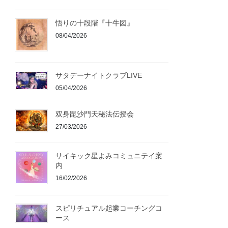
悟りの十段階『十牛図』
08/04/2026
サタデーナイトクラブLIVE
05/04/2026
双身毘沙門天秘法伝授会
27/03/2026
サイキック星よみコミュニテイ案
内
16/02/2026
スピリチュアル起業コーチングコ
ース