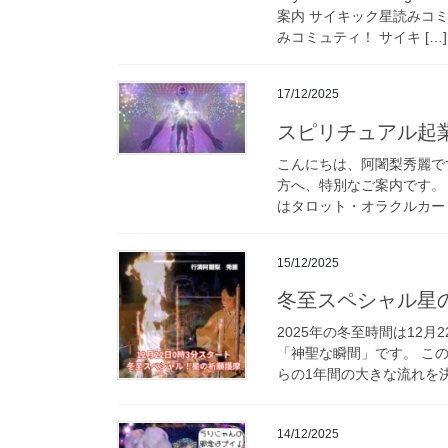
案内 サイキック星読みコ
みコミュティ！ サイキ […]
17/12/2025
スピリチュアル起
こんにちは、阿闍梨秀麗で
方へ、特別なご案内です。
はタロット・オラクルカード
15/12/2025
冬至スペシャル星
2025年の冬至時間は12
「神聖な瞬間」です。 こ
らの1年間の大きな流れを決め
14/12/2025