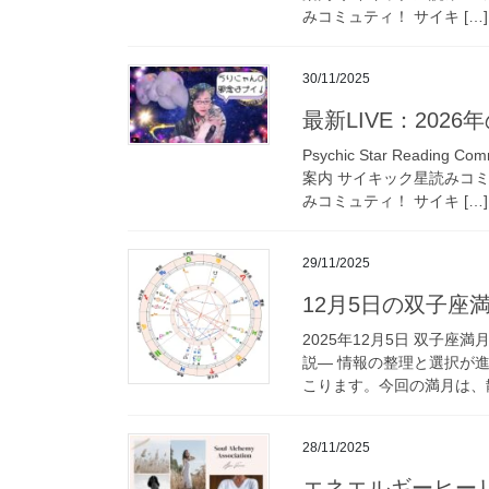
みコミュティ！ サイキ […]
30/11/2025
最新LIVE：202
Psychic Star Read
案内 サイキック星読みコ
みコミュティ！ サイキ […]
29/11/2025
12月5日の双子座
2025年12月5日 双子座
説― 情報の整理と選択が進む
こります。今回の満月は、散
28/11/2025
エネエルギーヒー