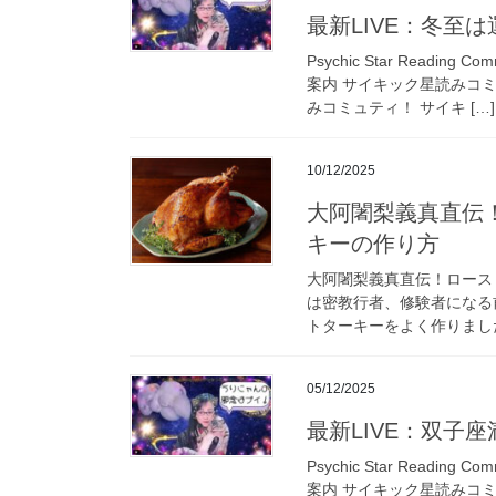
最新LIVE：冬至
Psychic Star Read
案内 サイキック星読みコ
みコミュティ！ サイキ […]
10/12/2025
大阿闍梨義真直伝！
キーの作り方
大阿闍梨義真直伝！ロース
は密教行者、修験者になる
トターキーをよく作りました
05/12/2025
最新LIVE：双子
Psychic Star Read
案内 サイキック星読みコ