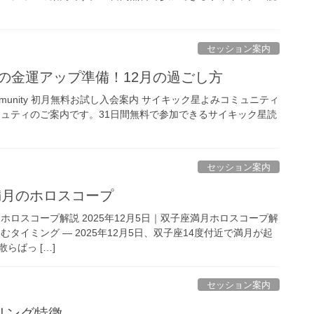
セッション案内
6年の金運アップ準備！12月の過ごし方
ing Community 初月無料お試し入会案内 サイキック星よみコミュニティ
ミュティのご案内です。31日間無料で参加できるサイキック星読
セッション案内
満月のホロスコープ
満月ホロスコープ解説 2025年12月5日｜双子座満月ホロスコープ解
タイミング ― 2025年12月5日、双子座14度付近で満月が起
らばっ […]
セッション案内
リング特徴