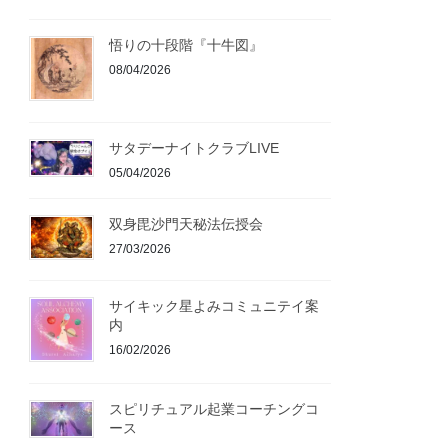
悟りの十段階『十牛図』
08/04/2026
サタデーナイトクラブLIVE
05/04/2026
双身毘沙門天秘法伝授会
27/03/2026
サイキック星よみコミュニテイ案
内
16/02/2026
スピリチュアル起業コーチングコ
ース