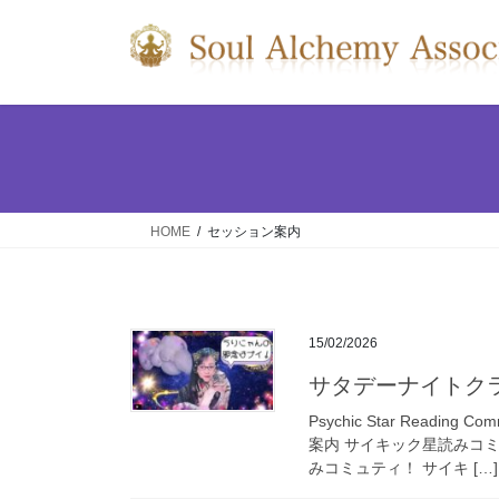
コ
ナ
ン
ビ
テ
ゲ
ン
ー
ツ
シ
へ
ョ
ス
ン
キ
に
ッ
移
HOME
セッション案内
プ
動
15/02/2026
サタデーナイトクラ
Psychic Star Read
案内 サイキック星読みコ
みコミュティ！ サイキ […]