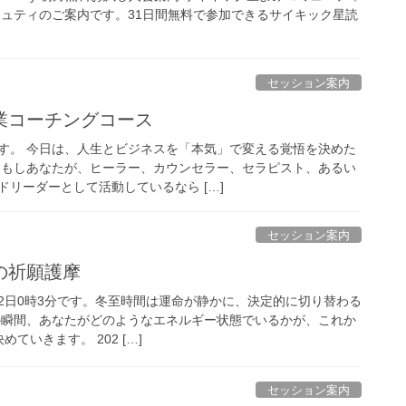
ミュティのご案内です。31日間無料で参加できるサイキック星読
セッション案内
業コーチングコース
す。 今日は、人生とビジネスを「本気」で変える覚悟を決めた
 もしあなたが、ヒーラー、カウンセラー、セラピスト、あるい
リーダーとして活動しているなら […]
セッション案内
の祈願護摩
月22日0時3分です。冬至時間は運命が静かに、決定的に切り替わる
の瞬間、あなたがどのようなエネルギー状態でいるかが、これか
ていきます。 202 […]
セッション案内