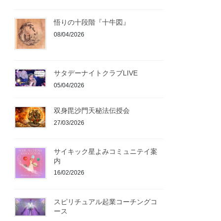
悟りの十段階『十牛図』
08/04/2026
サタデーナイトクラブLIVE
05/04/2026
双身毘沙門天秘法伝授会
27/03/2026
サイキック星よみコミュニテイ案
内
16/02/2026
スピリチュアル起業コーチングコ
ース