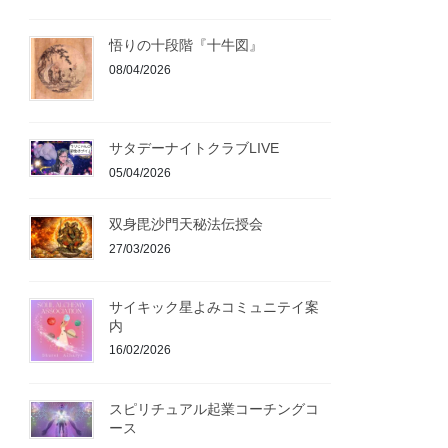
悟りの十段階『十牛図』
08/04/2026
サタデーナイトクラブLIVE
05/04/2026
双身毘沙門天秘法伝授会
27/03/2026
サイキック星よみコミュニテイ案
内
16/02/2026
スピリチュアル起業コーチングコ
ース