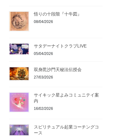
悟りの十段階『十牛図』
08/04/2026
サタデーナイトクラブLIVE
05/04/2026
双身毘沙門天秘法伝授会
27/03/2026
サイキック星よみコミュニテイ案
内
16/02/2026
スピリチュアル起業コーチングコ
ース