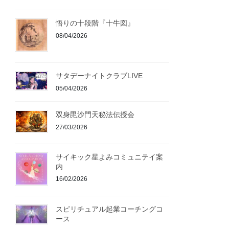
悟りの十段階『十牛図』
08/04/2026
サタデーナイトクラブLIVE
05/04/2026
双身毘沙門天秘法伝授会
27/03/2026
サイキック星よみコミュニテイ案
内
16/02/2026
スピリチュアル起業コーチングコ
ース