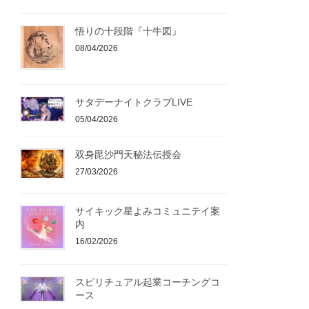
悟りの十段階『十牛図』
08/04/2026
サタデーナイトクラブLIVE
05/04/2026
双身毘沙門天秘法伝授会
27/03/2026
サイキック星よみコミュニテイ案
内
16/02/2026
スピリチュアル起業コーチングコ
ース