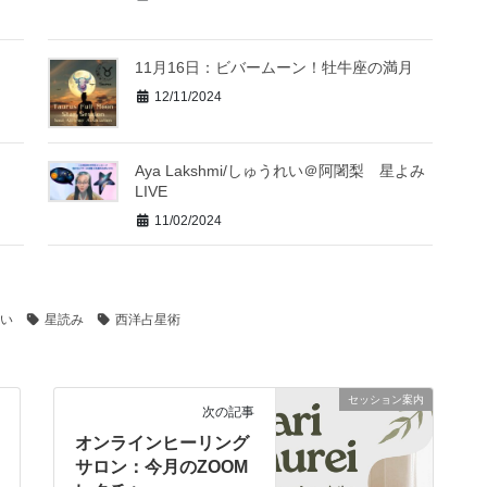
11月16日：ビバームーン！牡牛座の満月
12/11/2024
Aya Lakshmi/しゅうれい＠阿闍梨 星よみ
LIVE
11/02/2024
い
星読み
西洋占星術
セッション案内
次の記事
オンラインヒーリング
サロン：今月のZOOM