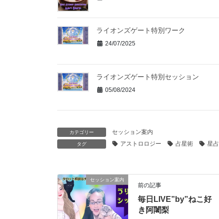
ライオンズゲート特別ワーク
24/07/2025
ライオンズゲート特別セッション
05/08/2024
セッション案内
カテゴリー
アストロロジー
占星術
星占
タグ
セッション案内
前の記事
毎日LIVE”by”ねこ好
き阿闍梨