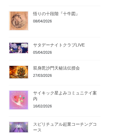
悟りの十段階『十牛図』
08/04/2026
サタデーナイトクラブLIVE
05/04/2026
双身毘沙門天秘法伝授会
27/03/2026
サイキック星よみコミュニテイ案
内
16/02/2026
スピリチュアル起業コーチングコ
ース