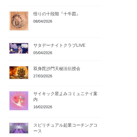
悟りの十段階『十牛図』
08/04/2026
サタデーナイトクラブLIVE
05/04/2026
双身毘沙門天秘法伝授会
27/03/2026
サイキック星よみコミュニテイ案
内
16/02/2026
スピリチュアル起業コーチングコ
ース