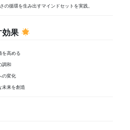
さの循環を生み出すマインドセットを実践。
す効果
値を高める
の調和
への変化
な未来を創造