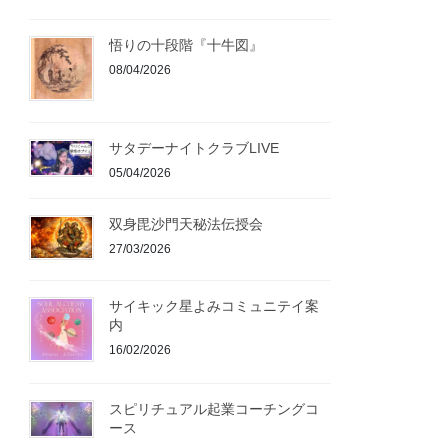
悟りの十段階『十牛図』
08/04/2026
サタデーナイトクラブLIVE
05/04/2026
双身毘沙門天秘法伝授会
27/03/2026
サイキック星よみコミュニテイ案
内
16/02/2026
スピリチュアル起業コーチングコ
ース